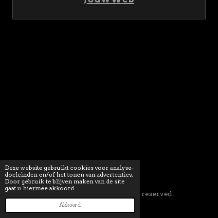
k
a
m
Deze website gebruikt cookies voor analyse-
doeleinden en/of het tonen van advertenties.
Door gebruik te blijven maken van de site
gaat u hiermee akkoord.
© 2017-2019 Skladanowsky. All rights reserved.
Powered by
JouwWeb
Akkoord